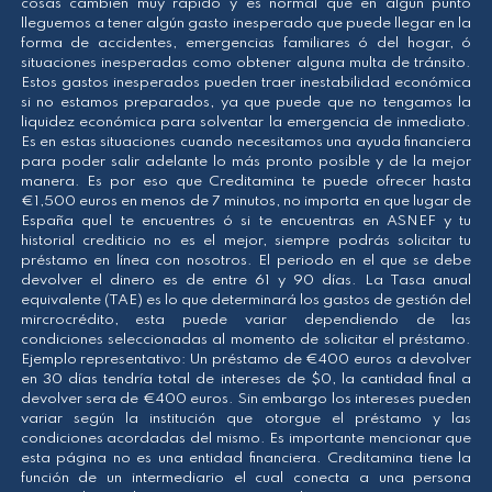
cosas cambien muy rápido y es normal que en algún punto
lleguemos a tener algún gasto inesperado que puede llegar en la
forma de accidentes, emergencias familiares ó del hogar, ó
situaciones inesperadas como obtener alguna multa de tránsito.
Estos gastos inesperados pueden traer inestabilidad económica
si no estamos preparados, ya que puede que no tengamos la
liquidez económica para solventar la emergencia de inmediato.
Es en estas situaciones cuando necesitamos una ayuda financiera
para poder salir adelante lo más pronto posible y de la mejor
manera. Es por eso que Creditamina te puede ofrecer hasta
€1,500 euros en menos de 7 minutos, no importa en que lugar de
España que| te encuentres ó si te encuentras en ASNEF y tu
historial crediticio no es el mejor, siempre podrás solicitar tu
préstamo en línea con nosotros. El periodo en el que se debe
devolver el dinero es de entre 61 y 90 días. La Tasa anual
equivalente (TAE) es lo que determinará los gastos de gestión del
mircrocrédito, esta puede variar dependiendo de las
condiciones seleccionadas al momento de solicitar el préstamo.
Ejemplo representativo: Un préstamo de €400 euros a devolver
en 30 días tendría total de intereses de $0, la cantidad final a
devolver sera de €400 euros. Sin embargo los intereses pueden
variar según la institución que otorgue el préstamo y las
condiciones acordadas del mismo. Es importante mencionar que
esta página no es una entidad financiera. Creditamina tiene la
función de un intermediario el cual conecta a una persona