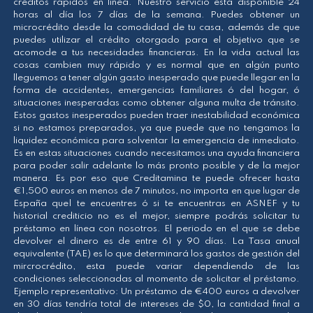
créditos rápidos en línea. Nuestro servicio está disponible 24
horas al día los 7 días de la semana. Puedes obtener un
microcrédito desde la comodidad de tu casa, además de que
puedes utilizar el crédito otorgado para el objetivo que se
acomode a tus necesidades financieras. En la vida actual las
cosas cambien muy rápido y es normal que en algún punto
lleguemos a tener algún gasto inesperado que puede llegar en la
forma de accidentes, emergencias familiares ó del hogar, ó
situaciones inesperadas como obtener alguna multa de tránsito.
Estos gastos inesperados pueden traer inestabilidad económica
si no estamos preparados, ya que puede que no tengamos la
liquidez económica para solventar la emergencia de inmediato.
Es en estas situaciones cuando necesitamos una ayuda financiera
para poder salir adelante lo más pronto posible y de la mejor
manera. Es por eso que Creditamina te puede ofrecer hasta
€1,500 euros en menos de 7 minutos, no importa en que lugar de
España que| te encuentres ó si te encuentras en ASNEF y tu
historial crediticio no es el mejor, siempre podrás solicitar tu
préstamo en línea con nosotros. El periodo en el que se debe
devolver el dinero es de entre 61 y 90 días. La Tasa anual
equivalente (TAE) es lo que determinará los gastos de gestión del
mircrocrédito, esta puede variar dependiendo de las
condiciones seleccionadas al momento de solicitar el préstamo.
Ejemplo representativo: Un préstamo de €400 euros a devolver
en 30 días tendría total de intereses de $0, la cantidad final a